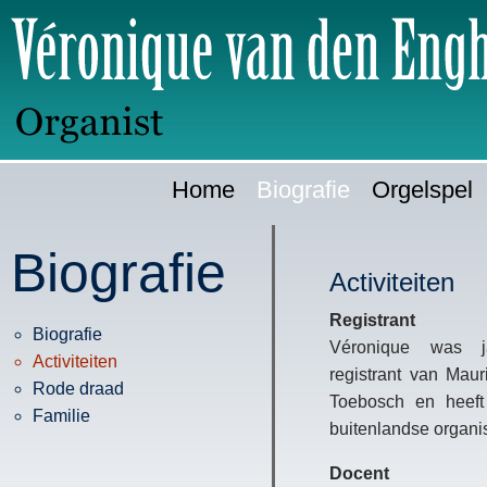
Ga
H
direct
naar:
Home
Biografie
Orgelspel
Biografie
Activiteiten
Registrant
Biografie
Véronique was j
Activiteiten
registrant van Mau
Rode draad
Toebosch en heeft
Familie
buitenlandse organis
Docent