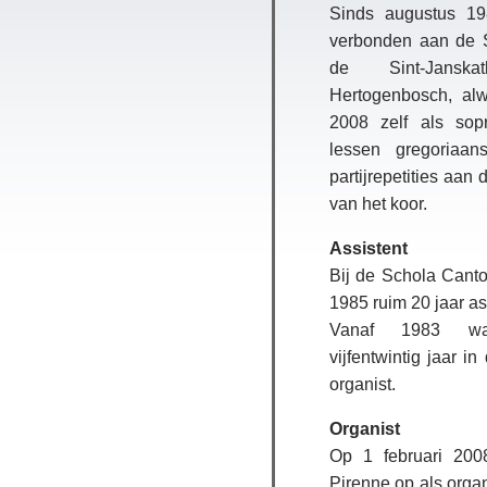
Sinds augustus 19
verbonden aan de 
de Sint-Janska
Hertogenbosch, alw
2008 zelf als sop
lessen gregoriaa
partijrepetities aan
van het koor.
Assistent
Bij de Schola Canto
1985 ruim 20 jaar ass
Vanaf 1983 wa
vijfentwintig jaar in
organist.
Organist
Op 1 februari 200
Pirenne op als orga