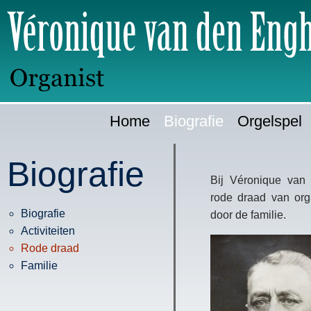
Ga
H
direct
naar:
Home
Biografie
Orgelspel
Biografie
Bij Véronique van
rode draad van org
Biografie
door de familie.
Activiteiten
Rode draad
Familie