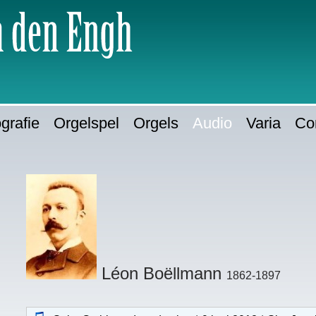
Het artikel
Het hoofdmenu
Zoeken
Linkerkolom
Rechterkolom
grafie
Orgelspel
Orgels
Audio
Varia
Co
L
éon Boëllmann
1862-1897