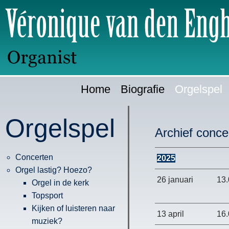
Ga
H
direct
naar:
Home
Biografie
Orgelspel
Orgelspel
Archief conc
Concerten
2025
Orgel lastig? Hoezo?
26 januari
13
Orgel in de kerk
Topsport
Kijken of luisteren naar
13 april
16
muziek?