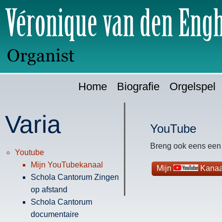
Ga
H
direct
naar:
Home
Biografie
Orgelspel
Varia
YouTube
Breng ook eens een
Youtube
Mijn YouTubekanaal
Mijn
Kanaa
Schola Cantorum Zingen
op afstand
Schola Cantorum
documentaire