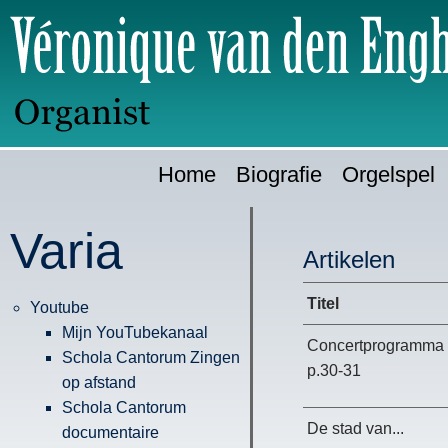
Ga
H
direct
naar:
Home
Biografie
Orgelspel
Varia
Artikelen
Titel
Youtube
Mijn YouTubekanaal
Concertprogramma
Schola Cantorum Zingen
p.30-31
op afstand
Schola Cantorum
De stad van...
documentaire