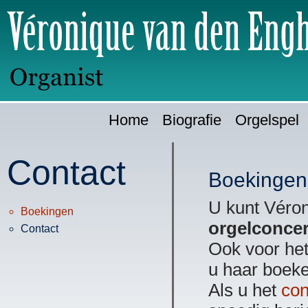
Ga
H
direct
naar:
Home
Biografie
Orgelspel
Contact
Boekingen
U kunt Véro
Boekingen
orgelconce
Contact
Ook voor het
u haar boeke
Als u het
con